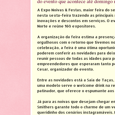
do evento que acontece até domingo 
A Expo Noivas & Festas, maior feira do s
nesta sexta-feira trazendo as principais
inovações e descontos em serviços. O ev
Norte e reúne 160 expositores.
A organização da feira estima a presença
orgulhosos com o retorno que tivemos n
celebração, a feira é uma ótima oportun
poderem conferir as novidades para deixa
reunir pessoas de todas as idades para p
empreendedores que esperaram tanto po
Cesar, organizador do evento.
Entre as novidades está a Saia de Taças
uma modelo serve o welcome drink na re
patinador, que oferece o espumante aos 
Já para as noivas que desejam chegar em
Smithers garante todo o charme de um veí
queridinho dos cenários instagramáveis. E