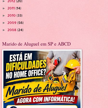
2012
(20)
►
2011
(14)
►
2010
(33)
►
2009
(56)
►
2008
(24)
►
Marido de Aluguel em SP e ABCD