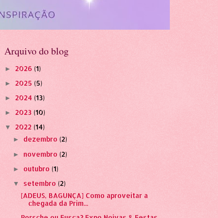
Arquivo do blog
2026
(1)
►
2025
(5)
►
2024
(13)
►
2023
(10)
►
2022
(14)
▼
dezembro
(2)
►
novembro
(2)
►
outubro
(1)
►
setembro
(2)
▼
[ADEUS, BAGUNÇA] Como aproveitar a
chegada da Prim...
Porsche ou Fusca? Expo Noivas & Festas