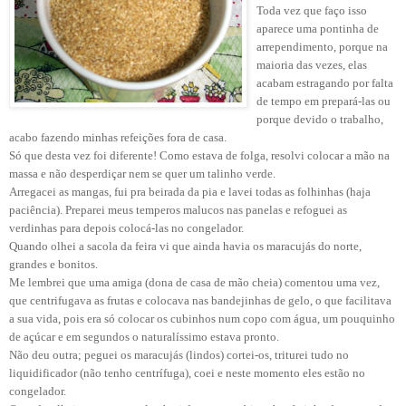
Toda vez que faço isso
aparece uma pontinha de
arrependimento, porque na
maioria das vezes, elas
acabam estragando por falta
de tempo em prepará-las ou
porque devido o trabalho,
acabo fazendo minhas refeições fora de casa.
Só que desta vez foi diferente! Como estava de folga, resolvi colocar a mão na
massa e não desperdiçar nem se quer um talinho verde.
Arregacei as mangas, fui pra beirada da pia e lavei todas as folhinhas (haja
paciência). Preparei meus temperos malucos nas panelas e refoguei as
verdinhas para depois colocá-las no congelador.
Quando olhei a sacola da feira vi que ainda havia os maracujás do norte,
grandes e bonitos.
Me lembrei que uma amiga (dona de casa de mão cheia) comentou uma vez,
que centrifugava as frutas e colocava nas bandejinhas de gelo, o que facilitava
a sua vida, pois era só colocar os cubinhos num copo com água, um pouquinho
de açúcar e em segundos o naturalíssimo estava pronto.
Não deu outra; peguei os maracujás (lindos) cortei-os, triturei tudo no
liquidificador (não tenho centrífuga), coei e neste momento eles estão no
congelador.