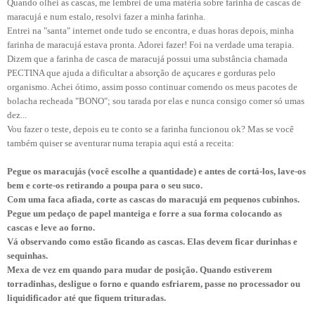
Quando olhei as cascas, me lembrei de uma matéria sobre farinha de cascas de
maracujá e num estalo, resolvi fazer a minha farinha.
Entrei na "santa" internet onde tudo se encontra, e duas horas depois, minha
farinha de maracujá estava pronta. Adorei fazer! Foi na verdade uma terapia.
Dizem que a farinha de casca de maracujá possui uma substância chamada
PECTINA que ajuda a dificultar a absorção de açucares e gorduras pelo
organismo. Achei ótimo, assim posso continuar comendo os meus pacotes de
bolacha recheada "BONO"; sou tarada por elas e nunca consigo comer só umas
dez...
Vou fazer o teste, depois eu te conto se a farinha funcionou ok? Mas se você
também quiser se aventurar numa terapia aqui está a receita:
Pegue os maracujás (você escolhe a quantidade) e antes de cortá-los, lave-os
bem e corte-os retirando a poupa para o seu suco.
Com uma faca afiada, corte as cascas do maracujá em pequenos cubinhos.
Pegue um pedaço de papel manteiga e forre a sua forma colocando as
cascas e leve ao forno.
Vá observando como estão ficando as cascas. Elas devem ficar durinhas e
sequinhas.
Mexa de vez em quando para mudar de posição. Quando estiverem
torradinhas, desligue o forno e quando esfriarem, passe no processador ou
liquidificador até que fiquem trituradas.