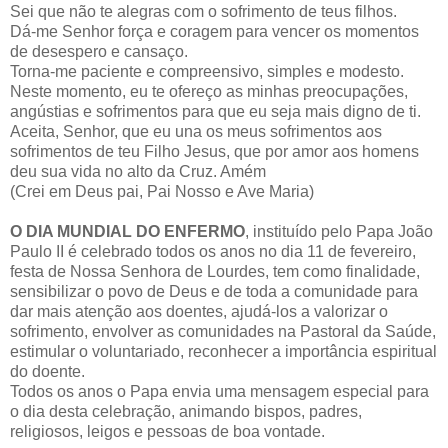
Sei que não te alegras com o sofrimento de teus filhos.
Dá-me Senhor força e coragem para vencer os momentos
de desespero e cansaço.
Torna-me paciente e compreensivo, simples e modesto.
Neste momento, eu te ofereço as minhas preocupações,
angústias e sofrimentos para que eu seja mais digno de ti.
Aceita, Senhor, que eu una os meus sofrimentos aos
sofrimentos de teu Filho Jesus, que por amor aos homens
deu sua vida no alto da Cruz. Amém
(Crei em Deus pai, Pai Nosso e Ave Maria)
O DIA MUNDIAL DO ENFERMO
, instituído pelo Papa João
Paulo II é celebrado todos os anos no dia 11 de fevereiro,
festa de Nossa Senhora de Lourdes, tem como finalidade,
sensibilizar o povo de Deus e de toda a comunidade para
dar mais atenção aos doentes, ajudá-los a valorizar o
sofrimento, envolver as comunidades na Pastoral da Saúde,
estimular o voluntariado, reconhecer a importância espiritual
do doente.
Todos os anos o Papa envia uma mensagem especial para
o dia desta celebração, animando bispos, padres,
religiosos, leigos e pessoas de boa vontade.