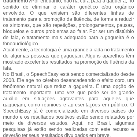
tratamento?
Por enquanto, não há cura para a gagueira, no
sentido de eliminar o caráter genético e/ou orgânico
envolvido. O que existem são diferentes linhas de
tratamento para a promoção da fluência, de forma a reduzir
os sintomas, que são repetições, prolongamentos, pausas,
bloqueios e outros problemas ao falar. Por ser um distúrbio
de fala, o tratamento mais adequado para a gagueira é o
fonoaudiológico.
Atualmente, a tecnologia é uma grande aliada no tratamento
de algumas pessoas que gaguejam. Alguns aparelhos têm
mostrado excelentes resultados na promoção de fluência da
fala.
No Brasil, o SpeechEasy está sendo comercializado desde
2008. Ele age no cérebro desencadeando o efeito coro, um
fenômeno natural que reduz a gagueira. É uma opção de
tratamento importante, uma vez que pode ser de grande
auxílio em situações agravantes para aqueles que
gaguejam, como reuniões e apresentações em público. O
SpeechEasy já é comercializado em diversos países do
mundo e os resultados positivos estão sendo relatados por
meio de diversos estudos. Aqui, no Brasil, algumas
pesquisas já estão sendo realizadas com este recurso e
deverão ter seus resultados divulgados em breve.