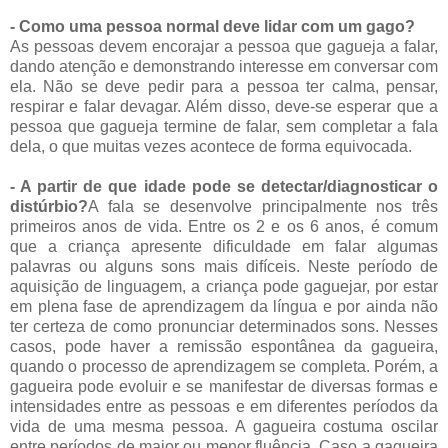
- Como uma pessoa normal deve lidar com um gago?
As pessoas devem encorajar a pessoa que gagueja a falar,
dando atenção e demonstrando interesse em conversar com
ela. Não se deve pedir para a pessoa ter calma, pensar,
respirar e falar devagar. Além disso, deve-se esperar que a
pessoa que gagueja termine de falar, sem completar a fala
dela, o que muitas vezes acontece de forma equivocada.
- A partir de que idade pode se detectar/diagnosticar o
distúrbio?
A fala se desenvolve principalmente nos três
primeiros anos de vida. Entre os 2 e os 6 anos, é comum
que a criança apresente dificuldade em falar algumas
palavras ou alguns sons mais difíceis. Neste período de
aquisição de linguagem, a criança pode gaguejar, por estar
em plena fase de aprendizagem da língua e por ainda não
ter certeza de como pronunciar determinados sons. Nesses
casos, pode haver a remissão espontânea da gagueira,
quando o processo de aprendizagem se completa. Porém, a
gagueira pode evoluir e se manifestar de diversas formas e
intensidades entre as pessoas e em diferentes períodos da
vida de uma mesma pessoa. A gagueira costuma oscilar
entre períodos de maior ou menor fluência. Caso a gagueira