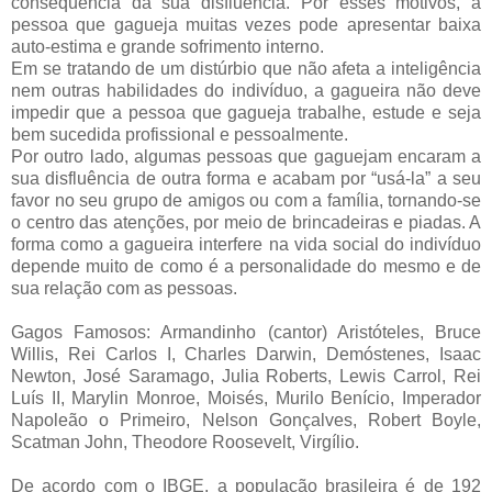
consequência da sua disfluência. Por esses motivos, a
pessoa que gagueja muitas vezes pode apresentar baixa
auto-estima e grande sofrimento interno.
Em se tratando de um distúrbio que não afeta a inteligência
nem outras habilidades do indivíduo, a gagueira não deve
impedir que a pessoa que gagueja trabalhe, estude e seja
bem sucedida profissional e pessoalmente.
Por outro lado, algumas pessoas que gaguejam encaram a
sua disfluência de outra forma e acabam por “usá-la” a seu
favor no seu grupo de amigos ou com a família, tornando-se
o centro das atenções, por meio de brincadeiras e piadas. A
forma como a gagueira interfere na vida social do indivíduo
depende muito de como é a personalidade do mesmo e de
sua relação com as pessoas.
Gagos Famosos: Armandinho (cantor) Aristóteles, Bruce
Willis, Rei Carlos I, Charles Darwin, Demóstenes, Isaac
Newton, José Saramago, Julia Roberts, Lewis Carrol, Rei
Luís II, Marylin Monroe, Moisés, Murilo Benício, Imperador
Napoleão o Primeiro, Nelson Gonçalves, Robert Boyle,
Scatman John, Theodore Roosevelt, Virgílio.
De acordo com o IBGE, a população brasileira é de 192