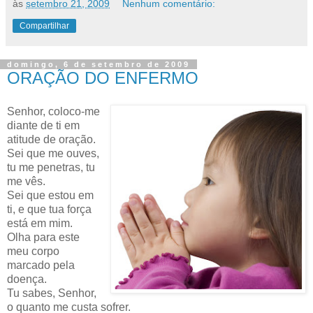
às
setembro 21, 2009
Nenhum comentário:
Compartilhar
domingo, 6 de setembro de 2009
ORAÇÃO DO ENFERMO
Senhor, coloco-me
diante de ti em
atitude de oração.
Sei que me ouves,
tu me penetras, tu
me vês.
Sei que estou em
ti, e que tua força
está em mim.
Olha para este
meu corpo
marcado pela
doença.
Tu sabes, Senhor,
o quanto me custa sofrer.