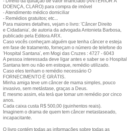
- Direito da quitação de valor financiado (ANTERIOR À
DOENÇA, CLARO) para compra de imóvel
- Atendimento médico domiciliar
- Remédios gratuitos; etc...
Para maiores detalhes, vejam o livro: 'Câncer Direito
e Cidadania', de autoria da advogada Antonieta Barbosa,
publicado pela Editora ARX.
Caso vocês conheçam alguém que tenha câncer e esteja
em fase de tratamento, forneçam o número de telefone do
'Hospital Santana', em Mogi das Cruzes : 4727 - 6043
A pessoa interessada deve ligar antes e saber se o Hospital
Santana tem ou não em estoque, remédio utilizado.
Caso eles tenham o remédio necessário O
FORNECIMENTO É GRÁTIS.
Minha amiga teve um câncer de mama simples, pouco
invasivo, sem metástase, graças a Deus.
E mesmo assim, ela terá que tomar um remédio por cinco
anos.
Cada caixa custa R$ 500,00 (quinhentos reais).
Imaginem o drama de quem tem câncer metastaseado,
incapacitante.
O livro contém todas as informações sobre todas as