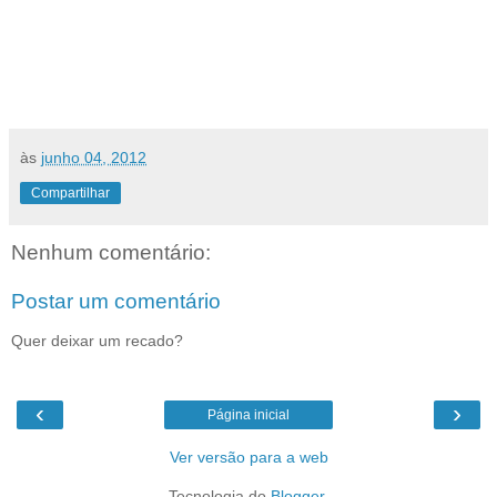
às
junho 04, 2012
Compartilhar
Nenhum comentário:
Postar um comentário
Quer deixar um recado?
‹
›
Página inicial
Ver versão para a web
Tecnologia do
Blogger
.