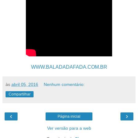
WWW.BALADADAFADA.COM.BR
às
abril 05, 2016
Nenhum comentário:
Compartilhar
‹
›
Página inicial
Ver versão para a web