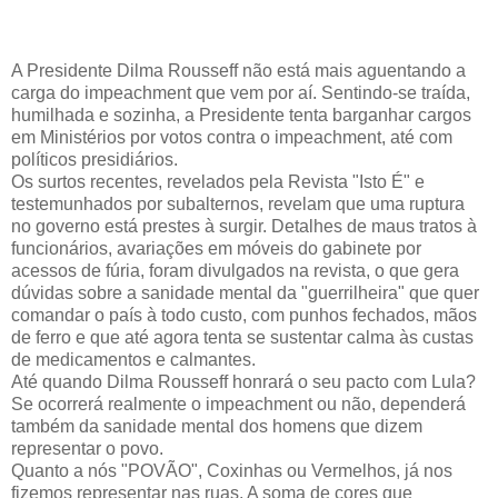
A Presidente Dilma Rousseff não está mais aguentando a
carga do impeachment que vem por aí. Sentindo-se traída,
humilhada e sozinha, a Presidente tenta barganhar cargos
em Ministérios por votos contra o impeachment, até com
políticos presidiários.
Os surtos recentes, revelados pela Revista "Isto É" e
testemunhados por subalternos, revelam que uma ruptura
no governo está prestes à surgir. Detalhes de maus tratos à
funcionários, avariações em móveis do gabinete por
acessos de fúria, foram divulgados na revista, o que gera
dúvidas sobre a sanidade mental da "guerrilheira" que quer
comandar o país à todo custo, com punhos fechados, mãos
de ferro e que até agora tenta se sustentar calma às custas
de medicamentos e calmantes.
Até quando Dilma Rousseff honrará o seu pacto com Lula?
Se ocorrerá realmente o impeachment ou não, dependerá
também da sanidade mental dos homens que dizem
representar o povo.
Quanto a nós "POVÃO", Coxinhas ou Vermelhos, já nos
fizemos representar nas ruas. A soma de cores que